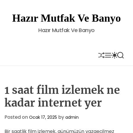
S
k
Hazır Mutfak Ve Banyo
i
p
Hazır Mutfak Ve Banyo
t
o
c
o
S
M
S
S
H
E
W
E
n
U
N
I
A
t
F
U
T
R
e
F
C
C
L
H
H
n
E
C
1 saat film izlemek ne
t
O
L
kadar internet yer
O
R
M
Posted on
by
Ocak 17, 2025
admin
O
D
E
Bir saatlik film izlemek, günümüzün vazgeçilmez