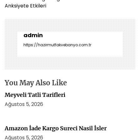
ı
Anksiyete Etkileri
g
e
z
i
admin
n
https://hazirmutfakvebanyo.com.tr
m
e
s
i
You May Also Like
Meyveli Tatli Tarifleri
Ağustos 5, 2026
Amazon İade Kargo Sureci Nasil İsler
Ağustos 5, 2026