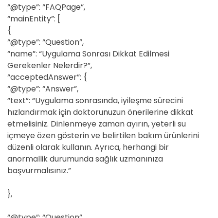
“@type”: “FAQPage”,
“mainEntity”: [
{
“@type”: “Question”,
“name”: “Uygulama Sonrası Dikkat Edilmesi
Gerekenler Nelerdir?”,
“acceptedAnswer”: {
“@type”: “Answer”,
“text”: “Uygulama sonrasında, iyileşme sürecini
hızlandırmak için doktorunuzun önerilerine dikkat
etmelisiniz. Dinlenmeye zaman ayırın, yeterli su
içmeye özen gösterin ve belirtilen bakım ürünlerini
düzenli olarak kullanın. Ayrıca, herhangi bir
anormallik durumunda sağlık uzmanınıza
başvurmalısınız.”
},
“@type”: “Question”,