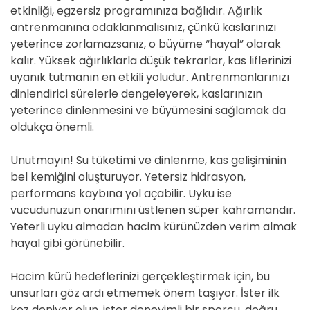
etkinliği, egzersiz programınıza bağlıdır. Ağırlık
antrenmanına odaklanmalısınız, çünkü kaslarınızı
yeterince zorlamazsanız, o büyüme “hayal” olarak
kalır. Yüksek ağırlıklarla düşük tekrarlar, kas liflerinizi
uyanık tutmanın en etkili yoludur. Antrenmanlarınızı
dinlendirici sürelerle dengeleyerek, kaslarınızın
yeterince dinlenmesini ve büyümesini sağlamak da
oldukça önemli.
Unutmayın! Su tüketimi ve dinlenme, kas gelişiminin
bel kemiğini oluşturuyor. Yetersiz hidrasyon,
performans kaybına yol açabilir. Uyku ise
vücudunuzun onarımını üstlenen süper kahramandır.
Yeterli uyku almadan hacim kürünüzden verim almak
hayal gibi görünebilir.
Hacim kürü hedeflerinizi gerçekleştirmek için, bu
unsurları göz ardı etmemek önem taşıyor. İster ilk
kez deniyor olun, ister deneyimli bir sporcu, doğru