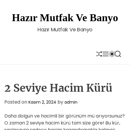
S
k
Hazır Mutfak Ve Banyo
i
p
Hazır Mutfak Ve Banyo
t
o
c
o
S
M
S
S
H
E
W
E
n
U
N
I
A
t
F
U
T
R
e
F
C
C
L
H
H
n
E
C
2 Seviye Hacim Kürü
t
O
L
O
Posted on
by
Kasım 2, 2024
admin
R
M
Daha dolgun ve hacimli bir görünüm mü arıyorsunuz?
O
D
O zaman 2 seviye hacim kürü tam size göre! Bu kür,
E
saçlarınıza sadece hacim kazandırmakla kalmaz,