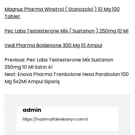
Magnus Pharma Winstrol ( Stanozolol ) 10 Mg 100
Tablet
Pec Labs Testesterone Mi̇x ( Sustanon ) 250mg 10 Ml
Vedi Pharma Boldenone 300 Mg 10 Ampul
Y
Previous:
Pec Labs Testesterone Mi̇x Sustanon
a
250mg 10 Ml Satın Al
z
Next:
Enova Pharma Trenbolone Hexa Parabolan 100
ı
Mg 5x2Ml Ampul Sipariş
g
e
z
i
admin
n
https://hazirmutfakvebanyo.com.tr
m
e