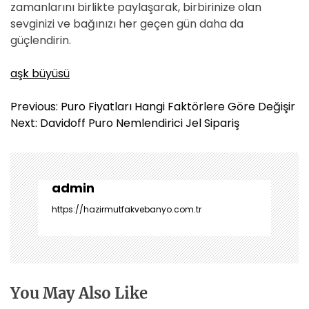
zamanlarını birlikte paylaşarak, birbirinize olan
sevginizi ve bağınızı her geçen gün daha da
güçlendirin.
aşk büyüsü
Y
Previous:
Puro Fiyatları Hangi Faktörlere Göre Değişir
a
Next:
Davidoff Puro Nemlendirici Jel Sipariş
z
ı
g
e
admin
z
https://hazirmutfakvebanyo.com.tr
i
n
m
e
s
You May Also Like
i