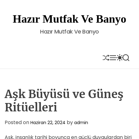
S
k
Hazır Mutfak Ve Banyo
i
p
Hazır Mutfak Ve Banyo
t
o
c
o
S
M
S
S
H
E
W
E
n
U
N
I
A
t
F
U
T
R
e
F
C
C
L
H
H
n
E
C
Aşk Büyüsü ve Güneş
t
O
L
Ritüelleri
O
R
M
Posted on
by
Haziran 22, 2024
admin
O
D
E
Aşk, insanlık tarihi boyunca en güçlü duygulardan biri