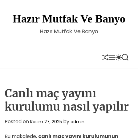
S
k
Hazır Mutfak Ve Banyo
i
p
Hazır Mutfak Ve Banyo
t
o
c
o
S
M
S
S
H
E
W
E
n
U
N
I
A
t
F
U
T
R
e
F
C
C
L
H
H
n
E
C
Canlı maç yayını
t
O
L
kurulumu nasıl yapılır
O
R
M
Posted on
by
Kasım 27, 2025
admin
O
D
E
Bu makalede,
canlı maç yayını kurulumunun