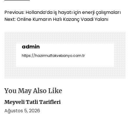
Y
Previous:
Hollanda’da iş hayatı için enerji çalışmaları
a
Next:
Online Kumarın Hızlı Kazanç Vaadi Yalanı
z
ı
g
e
admin
z
https://hazirmutfakvebanyo.com.tr
i
n
m
e
s
You May Also Like
i
Meyveli Tatli Tarifleri
Ağustos 5, 2026