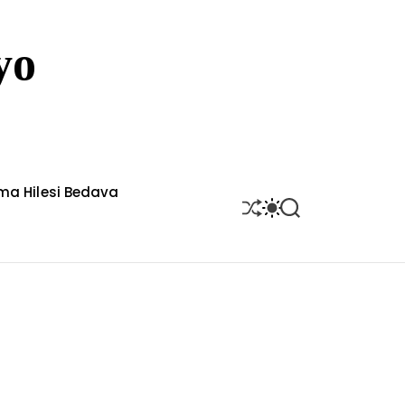
yo
rma Hilesi Bedava
S
S
S
H
W
E
U
I
A
F
T
R
F
C
C
L
H
H
E
C
O
L
O
R
M
O