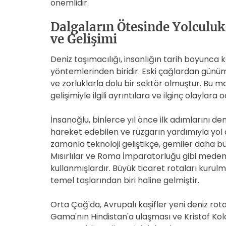
önemlidir.
Dalgaların Ötesinde Yolculuk
ve Gelişimi
Deniz taşımacılığı, insanlığın tarih boyunca 
yöntemlerinden biridir. Eski çağlardan günümüz
ve zorluklarla dolu bir sektör olmuştur. Bu ma
gelişimiyle ilgili ayrıntılara ve ilginç olaylara
İnsanoğlu, binlerce yıl önce ilk adımlarını de
hareket edebilen ve rüzgarın yardımıyla yol a
zamanla teknoloji geliştikçe, gemiler daha büy
Mısırlılar ve Roma İmparatorluğu gibi medeniy
kullanmışlardır. Büyük ticaret rotaları kurul
temel taşlarından biri haline gelmiştir.
Orta Çağ'da, Avrupalı kaşifler yeni deniz ro
Gama'nın Hindistan'a ulaşması ve Kristof Ko