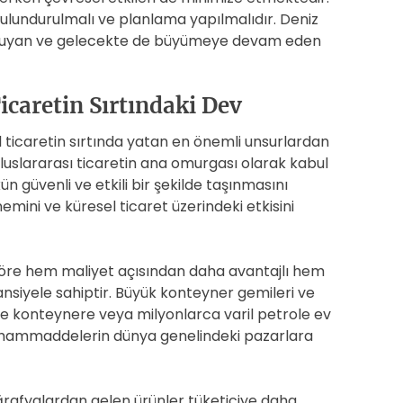
ulundurulmalı ve planlama yapılmalıdır. Deniz
 koruyan ve gelecekte de büyümeye devam eden
icaretin Sırtındaki Dev
ticaretin sırtında yatan en önemli unsurlardan
, uluslararası ticaretin ana omurgası olarak kabul
n güvenli ve etkili bir şekilde taşınmasını
emini ve küresel ticaret üzerindeki etkisini
göre hem maliyet açısından daha avantajlı hem
siyele sahiptir. Büyük konteyner gemileri ve
rce konteynere veya milyonlarca varil petrole ev
n ve hammaddelerin dünya genelindeki pazarlara
ğrafyalardan gelen ürünler tüketiciye daha