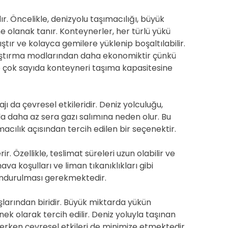
r. Öncelikle, denizyolu taşımacılığı, büyük
e olanak tanır. Konteynerler, her türlü yükü
ştır ve kolayca gemilere yüklenip boşaltılabilir.
ulaştırma modlarından daha ekonomiktir çünkü
de çok sayıda konteyneri taşıma kapasitesine
ı da çevresel etkileridir. Deniz yolculuğu,
a daha az sera gazı salımına neden olur. Bu
macılık açısından tercih edilen bir seçenektir.
r. Özellikle, teslimat süreleri uzun olabilir ve
ava koşulları ve liman tıkanıklıkları gibi
undurulması gerekmektedir.
şlarından biridir. Büyük miktarda yükün
k olarak tercih edilir. Deniz yoluyla taşınan
lerken çevresel etkileri de minimize etmektedir.