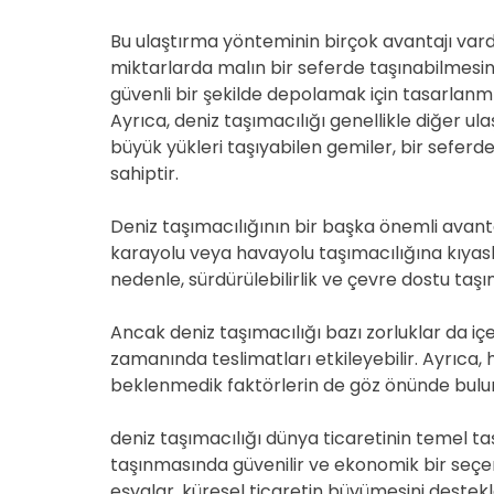
Bu ulaştırma yönteminin birçok avantajı vardı
miktarlarda malın bir seferde taşınabilmesin
güvenli bir şekilde depolamak için tasarlanmı
Ayrıca, deniz taşımacılığı genellikle diğer 
büyük yükleri taşıyabilen gemiler, bir sefer
sahiptir.
Deniz taşımacılığının bir başka önemli avantaj
karayolu veya havayolu taşımacılığına kıyasl
nedenle, sürdürülebilirlik ve çevre dostu taşı
Ancak deniz taşımacılığı bazı zorluklar da içeri
zamanında teslimatları etkileyebilir. Ayrıca, h
beklenmedik faktörlerin de göz önünde bul
deniz taşımacılığı dünya ticaretinin temel ta
taşınmasında güvenilir ve ekonomik bir seçene
eşyalar, küresel ticaretin büyümesini destek