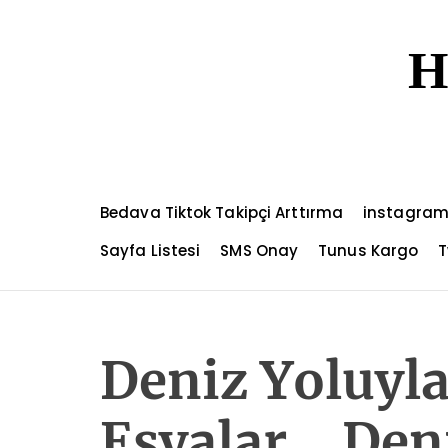
S
k
H
i
p
t
o
c
o
n
Bedava Tiktok Takipçi Arttırma
instagram
t
e
Sayfa Listesi
SMS Onay
Tunus Kargo
T
n
t
Deniz Yoluyl
Eşyalar_ Den