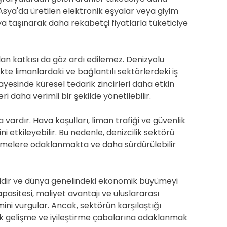
Asya'da üretilen elektronik eşyalar veya giyim
a taşınarak daha rekabetçi fiyatlarla tüketiciye
n katkısı da göz ardı edilemez. Denizyolu
ikte limanlardaki ve bağlantılı sektörlerdeki iş
 sayesinde küresel tedarik zincirleri daha etkin
ri daha verimli bir şekilde yönetilebilir.
 vardır. Hava koşulları, liman trafiği ve güvenlik
i etkileyebilir. Bu nedenle, denizcilik sektörü
ştirmelere odaklanmakta ve daha sürdürülebilir
iğidir ve dünya genelindeki ekonomik büyümeyi
asitesi, maliyet avantajı ve uluslararası
ini vurgular. Ancak, sektörün karşılaştığı
rak gelişme ve iyileştirme çabalarına odaklanmak