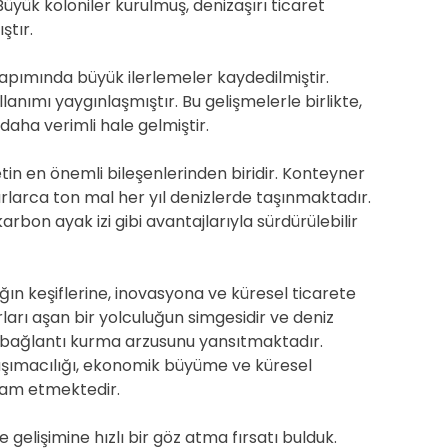
üyük koloniler kurulmuş, denizaşırı ticaret
tır.
yapımında büyük ilerlemeler kaydedilmiştir.
llanımı yaygınlaşmıştır. Bu gelişmelerle birlikte,
 daha verimli hale gelmiştir.
tin en önemli bileşenlerinden biridir. Konteyner
larca ton mal her yıl denizlerde taşınmaktadır.
karbon ayak izi gibi avantajlarıyla sürdürülebilir
lığın keşiflerine, inovasyona ve küresel ticarete
ırları aşan bir yolculuğun simgesidir ve deniz
e bağlantı kurma arzusunu yansıtmaktadır.
şımacılığı, ekonomik büyüme ve küresel
vam etmektedir.
 gelişimine hızlı bir göz atma fırsatı bulduk.