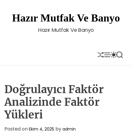
S
k
Hazır Mutfak Ve Banyo
i
p
Hazır Mutfak Ve Banyo
t
o
c
o
S
M
S
S
H
E
W
E
n
U
N
I
A
t
F
U
T
R
e
F
C
C
L
H
H
n
E
C
Doğrulayıcı Faktör
t
O
L
Analizinde Faktör
O
R
Yükleri
M
O
D
E
Posted on
by
Ekim 4, 2025
admin