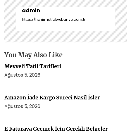
z
i
admin
n
https://hazirmutfakvebanyo.com.tr
m
e
s
i
You May Also Like
Meyveli Tatli Tarifleri
Ağustos 5, 2026
Amazon İade Kargo Sureci Nasil İsler
Ağustos 5, 2026
E Faturaya Gecmek İcin Gerekli Belgeler