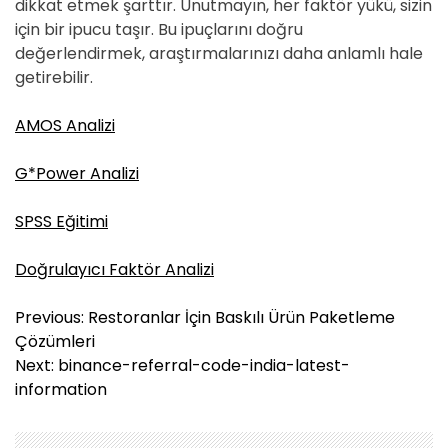
dikkat etmek şarttır. Unutmayın, her faktör yükü, sizin
için bir ipucu taşır. Bu ipuçlarını doğru
değerlendirmek, araştırmalarınızı daha anlamlı hale
getirebilir.
AMOS Analizi
G*Power Analizi
SPSS Eğitimi
Doğrulayıcı Faktör Analizi
Y
Previous:
Restoranlar İçin Baskılı Ürün Paketleme
a
Çözümleri
z
Next:
binance-referral-code-india-latest-
ı
information
g
e