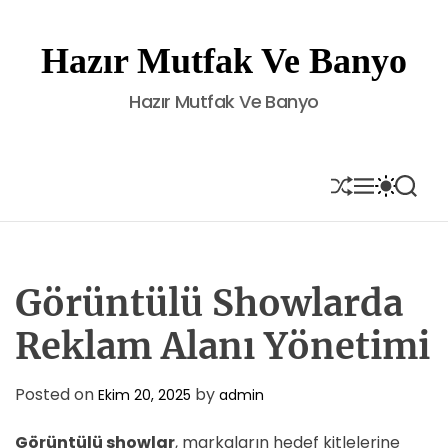
S
k
Hazır Mutfak Ve Banyo
i
p
Hazır Mutfak Ve Banyo
t
o
c
o
S
M
S
S
H
E
W
E
n
U
N
I
A
t
F
U
T
R
e
F
C
C
L
H
H
n
E
C
Görüntülü Showlarda
t
O
L
Reklam Alanı Yönetimi
O
R
M
Posted on
by
Ekim 20, 2025
admin
O
D
E
Görüntülü showlar
, markaların hedef kitlelerine