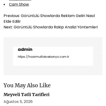
Cam Show
Y
Previous:
Görüntülü Showlarda Reklam Geliri Nasıl
a
Elde Edilir
z
Next:
Görüntülü Showlarda Rakip Analizi Yöntemleri
ı
g
e
z
admin
i
https://hazirmutfakvebanyo.com.tr
n
m
e
s
i
You May Also Like
Meyveli Tatli Tarifleri
Ağustos 5, 2026