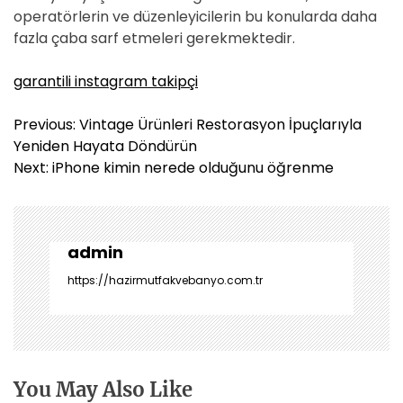
operatörlerin ve düzenleyicilerin bu konularda daha
fazla çaba sarf etmeleri gerekmektedir.
garantili instagram takipçi
Y
Previous:
Vintage Ürünleri Restorasyon İpuçlarıyla
a
Yeniden Hayata Döndürün
z
Next:
iPhone kimin nerede olduğunu öğrenme
ı
g
e
z
admin
i
https://hazirmutfakvebanyo.com.tr
n
m
e
s
i
You May Also Like