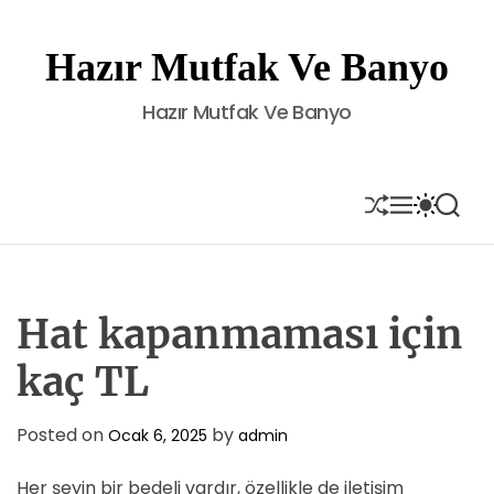
S
k
Hazır Mutfak Ve Banyo
i
p
Hazır Mutfak Ve Banyo
t
o
c
o
S
M
S
S
H
E
W
E
n
U
N
I
A
t
F
U
T
R
e
F
C
C
L
H
H
n
E
C
Hat kapanmaması için
t
O
L
kaç TL
O
R
M
Posted on
by
Ocak 6, 2025
admin
O
D
E
Her şeyin bir bedeli vardır, özellikle de iletişim