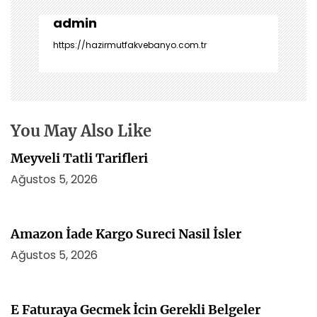
z
i
admin
n
https://hazirmutfakvebanyo.com.tr
m
e
s
i
You May Also Like
Meyveli Tatli Tarifleri
Ağustos 5, 2026
Amazon İade Kargo Sureci Nasil İsler
Ağustos 5, 2026
E Faturaya Gecmek İcin Gerekli Belgeler