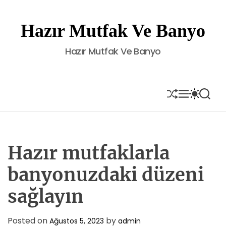
S
k
Hazır Mutfak Ve Banyo
i
p
Hazır Mutfak Ve Banyo
t
o
c
o
S
M
S
S
H
E
W
E
n
U
N
I
A
t
F
U
T
R
e
F
C
C
L
H
H
n
E
C
Hazır mutfaklarla
t
O
L
banyonuzdaki düzeni
O
R
sağlayın
M
O
D
E
Posted on
by
Ağustos 5, 2023
admin