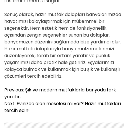
tasarruf etmemizi sağlar.
Sonuç olarak, hazır mutfak dolapları banyolarımızda
hayatımızı kolaylaştırmak için mükemmel bir
seçenektir. Hem estetik hem de fonksiyonellik
açısından zengin seçenekler sunan bu dolaplar,
banyomuzun düzenini sağlamada bize yardımcı olur.
Hazır mutfak dolaplarıyla banyo malzemelerimizi
düzenleyerek, ferah bir ortam yaratır ve günlük
yaşamımızı daha pratik hale getiririz. Eşyalarımızı
kolayca bulmak ve kullanmak için bu şık ve kullanışlı
çözümleri tercih edebiliriz.
Y
Previous:
Şık ve modern mutfaklarla banyoda fark
a
yaratın
z
Next:
Evinizde alan meselesi mi var? Hazır mutfakları
ı
tercih edin!
g
e