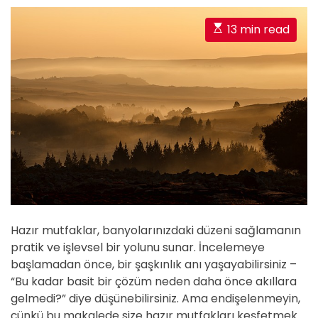
E
13 min read
s
t
i
m
a
t
e
d
r
e
a
Hazır mutfaklar, banyolarınızdaki düzeni sağlamanın
d
pratik ve işlevsel bir yolunu sunar. İncelemeye
t
başlamadan önce, bir şaşkınlık anı yaşayabilirsiniz –
i
“Bu kadar basit bir çözüm neden daha önce akıllara
m
gelmedi?” diye düşünebilirsiniz. Ama endişelenmeyin,
e
çünkü bu makalede size hazır mutfakları keşfetmek