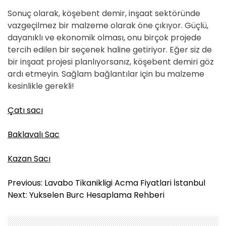
Sonuç olarak, köşebent demir, inşaat sektöründe
vazgeçilmez bir malzeme olarak öne çıkıyor. Güçlü,
dayanıklı ve ekonomik olması, onu birçok projede
tercih edilen bir seçenek haline getiriyor. Eğer siz de
bir inşaat projesi planlıyorsanız, köşebent demiri göz
ardı etmeyin. Sağlam bağlantılar için bu malzeme
kesinlikle gerekli!
Çatı sacı
Baklavalı Sac
Kazan Sacı
Y
Previous:
Lavabo Tikanikligi Acma Fiyatlari İstanbul
a
Next:
Yukselen Burc Hesaplama Rehberi
z
ı