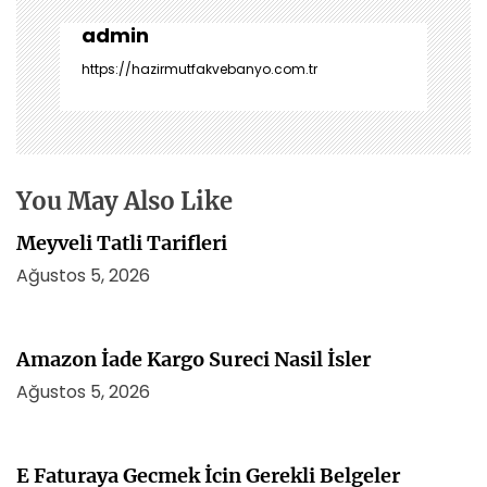
g
e
admin
z
https://hazirmutfakvebanyo.com.tr
i
n
m
e
s
You May Also Like
i
Meyveli Tatli Tarifleri
Ağustos 5, 2026
Amazon İade Kargo Sureci Nasil İsler
Ağustos 5, 2026
E Faturaya Gecmek İcin Gerekli Belgeler