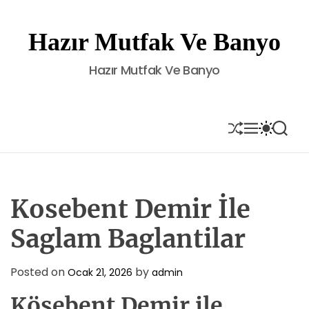
S
k
Hazır Mutfak Ve Banyo
i
p
Hazır Mutfak Ve Banyo
t
o
c
o
S
M
S
S
H
E
W
E
n
U
N
I
A
t
F
U
T
R
e
F
C
C
L
H
H
n
E
C
Kosebent Demir İle
t
O
L
Saglam Baglantilar
O
R
M
Posted on
by
Ocak 21, 2026
admin
O
D
Köşebent Demir ile
E