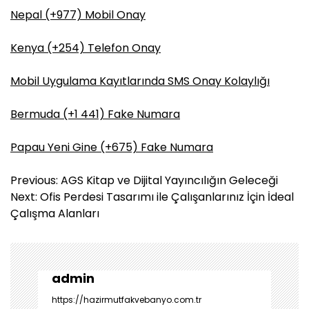
Nepal (+977) Mobil Onay
Kenya (+254) Telefon Onay
Mobil Uygulama Kayıtlarında SMS Onay Kolaylığı
Bermuda (+1 441) Fake Numara
Papau Yeni Gine (+675) Fake Numara
Y
Previous:
AGS Kitap ve Dijital Yayıncılığın Geleceği
a
Next:
Ofis Perdesi Tasarımı ile Çalışanlarınız İçin İdeal
z
Çalışma Alanları
ı
g
e
z
admin
i
https://hazirmutfakvebanyo.com.tr