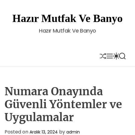
S
k
Hazır Mutfak Ve Banyo
i
p
Hazır Mutfak Ve Banyo
t
o
c
o
S
M
S
S
H
E
W
E
n
U
N
I
A
t
F
U
T
R
e
F
C
C
L
H
H
n
E
C
Numara Onayında
t
O
L
Güvenli Yöntemler ve
O
R
Uygulamalar
M
O
D
E
Posted on
by
Aralık 13, 2024
admin