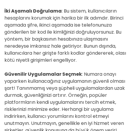
İki Aşamalı Doğrulama
: Bu sistem, kullanıcıların
hesaplarını korumak için harika bir ilk adımdır. Birinci
aşamada şifre, ikinci aşamada ise telefonunuza
gönderilen bir kod ile kimliğinizi doğruluyorsunuz. Bu
yöntem, bir başkasının hesabınıza ulaşmasını
neredeyse imkansız hale getiriyor. Bunun dışında,
kullanıcılara her girişte farklı kodlar göndererek, olası
kötü niyetli girişimleri engelliyor.
Güvenilir Uygulamalar Seçmek
: Numara onayı
yaparken kullanacağınız uygulamanın güvenli olması
şart! Tanınmamış veya şüpheli uygulamalardan uzak
durmak, güvenliğinizi artırır. Örneğin, popüler
platformların kendi uygulamalarını tercih etmek,
risklerinizi minimize eder. Herhangi bir uygulama
indirirken, kullanıcı yorumlarını kontrol etmeyi
unutmayın. Unutmayın, genellikle en iyi hizmet veren
şirketler, güvenlik konusuna da büyük önem verir!