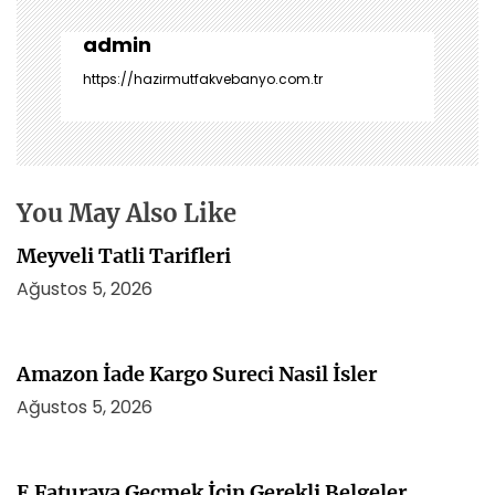
e
z
admin
i
https://hazirmutfakvebanyo.com.tr
n
m
e
s
i
You May Also Like
Meyveli Tatli Tarifleri
Ağustos 5, 2026
Amazon İade Kargo Sureci Nasil İsler
Ağustos 5, 2026
E Faturaya Gecmek İcin Gerekli Belgeler