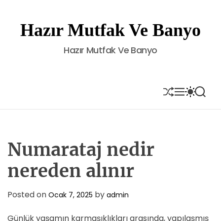
S
k
Hazır Mutfak Ve Banyo
i
p
Hazır Mutfak Ve Banyo
t
o
c
o
S
M
S
S
H
E
W
E
n
U
N
I
A
t
F
U
T
R
e
F
C
C
L
H
H
n
E
C
Numarataj nedir
t
O
L
nereden alınır
O
R
M
Posted on
by
Ocak 7, 2025
admin
O
D
E
Günlük yaşamın karmaşıklıkları arasında, yapılaşmış