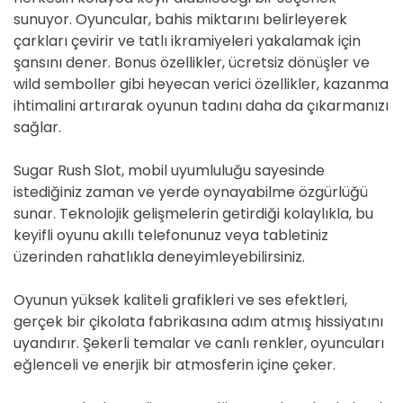
sunuyor. Oyuncular, bahis miktarını belirleyerek
çarkları çevirir ve tatlı ikramiyeleri yakalamak için
şansını dener. Bonus özellikler, ücretsiz dönüşler ve
wild semboller gibi heyecan verici özellikler, kazanma
ihtimalini artırarak oyunun tadını daha da çıkarmanızı
sağlar.
Sugar Rush Slot, mobil uyumluluğu sayesinde
istediğiniz zaman ve yerde oynayabilme özgürlüğü
sunar. Teknolojik gelişmelerin getirdiği kolaylıkla, bu
keyifli oyunu akıllı telefonunuz veya tabletiniz
üzerinden rahatlıkla deneyimleyebilirsiniz.
Oyunun yüksek kaliteli grafikleri ve ses efektleri,
gerçek bir çikolata fabrikasına adım atmış hissiyatını
uyandırır. Şekerli temalar ve canlı renkler, oyuncuları
eğlenceli ve enerjik bir atmosferin içine çeker.