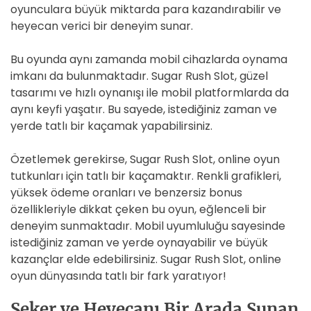
oyunculara büyük miktarda para kazandırabilir ve
heyecan verici bir deneyim sunar.
Bu oyunda aynı zamanda mobil cihazlarda oynama
imkanı da bulunmaktadır. Sugar Rush Slot, güzel
tasarımı ve hızlı oynanışı ile mobil platformlarda da
aynı keyfi yaşatır. Bu sayede, istediğiniz zaman ve
yerde tatlı bir kaçamak yapabilirsiniz.
Özetlemek gerekirse, Sugar Rush Slot, online oyun
tutkunları için tatlı bir kaçamaktır. Renkli grafikleri,
yüksek ödeme oranları ve benzersiz bonus
özellikleriyle dikkat çeken bu oyun, eğlenceli bir
deneyim sunmaktadır. Mobil uyumluluğu sayesinde
istediğiniz zaman ve yerde oynayabilir ve büyük
kazançlar elde edebilirsiniz. Sugar Rush Slot, online
oyun dünyasında tatlı bir fark yaratıyor!
Şeker ve Heyecanı Bir Arada Sunan