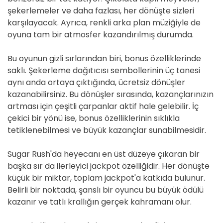
şekerlemeler ve daha fazlası, her dönüşte sizleri
karşılayacak. Ayrıca, renkli arka plan müziğiyle de
oyuna tam bir atmosfer kazandırılmış durumda.
Bu oyunun gizli sırlarından biri, bonus özelliklerinde
saklı. Şekerleme dağıtıcısı sembollerinin üç tanesi
aynı anda ortaya çıktığında, ücretsiz dönüşler
kazanabilirsiniz. Bu dönüşler sırasında, kazançlarınızın
artması için çeşitli çarpanlar aktif hale gelebilir. İç
çekici bir yönü ise, bonus özelliklerinin sıklıkla
tetiklenebilmesi ve büyük kazançlar sunabilmesidir.
Sugar Rush'da heyecanı en üst düzeye çıkaran bir
başka sır da ilerleyici jackpot özelliğidir. Her dönüşte
küçük bir miktar, toplam jackpot'a katkıda bulunur.
Belirli bir noktada, şanslı bir oyuncu bu büyük ödülü
kazanır ve tatlı krallığın gerçek kahramanı olur.