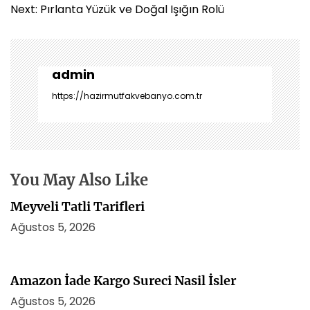
a
Next:
Pırlanta Yüzük ve Doğal Işığın Rolü
z
ı
g
e
admin
z
https://hazirmutfakvebanyo.com.tr
i
n
m
e
s
You May Also Like
i
Meyveli Tatli Tarifleri
Ağustos 5, 2026
Amazon İade Kargo Sureci Nasil İsler
Ağustos 5, 2026