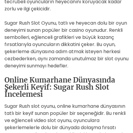
tecrübeli oyuncuların heyecanını koruyacak kadar
zorlu ve ilgi çekicidir.
Sugar Rush Slot Oyunu, tatlı ve heyecan dolu bir oyun
deneyimi sunan popüler bir casino oyunudur. Renkli
sembolleri, eğlenceli grafikleri ve büyük kazanç
fırsatlarıyla oyuncuların dikkatini çeker. Bu oyun,
şekerleme dünyasına adım atmak isteyen herkesi
cezbederken, aynı zamanda unutulmaz bir slot oyunu
deneyimi sunmayı hedefler.
Online Kumarhane Dünyasında
Şekerli Keyif: Sugar Rush Slot
İncelemesi
Sugar Rush slot oyunu, online kumarhane dünyasının
tatlı bir keyif sunan popüler bir seçeneğidir. Bu renkli
ve eğlenceli video slot oyunu, oyunculara
şekerlemelerle dolu bir dünyada dolaşma fırsatı