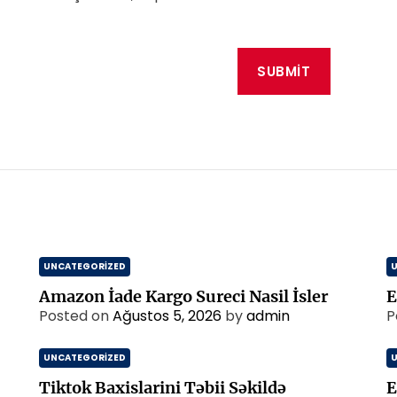
UNCATEGORIZED
Amazon İade Kargo Sureci Nasil İsler
E
Posted on
Ağustos 5, 2026
by
admin
P
UNCATEGORIZED
Tiktok Baxislarini Təbii Səkildə
E