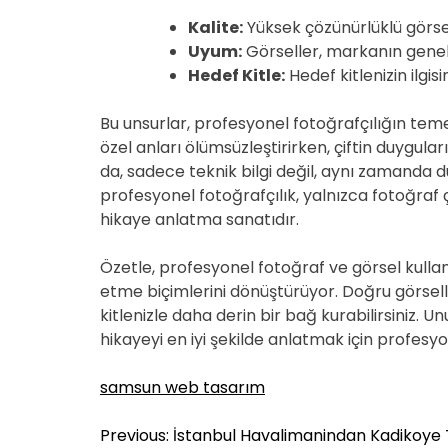
Kalite:
Yüksek çözünürlüklü görse
Uyum:
Görseller, markanın genel 
Hedef Kitle:
Hedef kitlenizin ilgis
Bu unsurlar, profesyonel fotoğrafçılığın temel
özel anları ölümsüzleştirirken, çiftin duygula
da, sadece teknik bilgi değil, aynı zamanda d
profesyonel fotoğrafçılık, yalnızca fotoğraf
hikaye anlatma sanatıdır.
Özetle, profesyonel fotoğraf ve görsel kullanı
etme biçimlerini dönüştürüyor. Doğru görseller
kitlenizle daha derin bir bağ kurabilirsiniz. U
hikayeyi en iyi şekilde anlatmak için profesy
samsun web tasarım
Y
Previous:
İstanbul Havalimanindan Kadikoye 