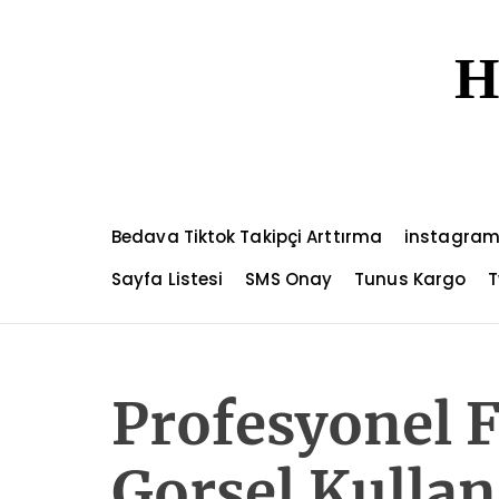
S
k
H
i
p
t
o
c
o
n
Bedava Tiktok Takipçi Arttırma
instagram
t
e
Sayfa Listesi
SMS Onay
Tunus Kargo
T
n
t
Profesyonel 
Gorsel Kulla