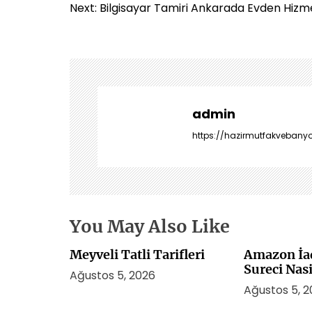
a
Next:
Bilgisayar Tamiri Ankarada Evden Hizm
z
ı
g
e
z
i
admin
n
https://hazirmutfakvebanyo
m
e
s
i
You May Also Like
Meyveli Tatli Tarifleri
Amazon İa
Sureci Nasi
Ağustos 5, 2026
Ağustos 5, 