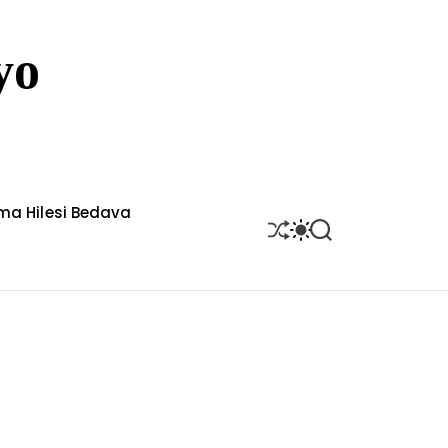
yo
rma Hilesi Bedava
S
S
S
H
W
E
U
I
A
F
T
R
F
C
C
L
H
H
E
C
O
L
O
R
M
O