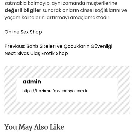
satmakla kalmayıp, aynı zamanda müşterilerine
değerli bilgiler
sunarak onların cinsel sağlıklarını ve
yaşam kalitelerini artırmayı amaçlamaktadır.
Online Sex Shop
Y
Previous:
Bahis Siteleri ve Çocukların Güvenliği
a
Next:
Sivas Ulaş Erotik Shop
z
ı
g
e
admin
z
https://hazirmutfakvebanyo.com.tr
i
n
m
e
s
You May Also Like
i