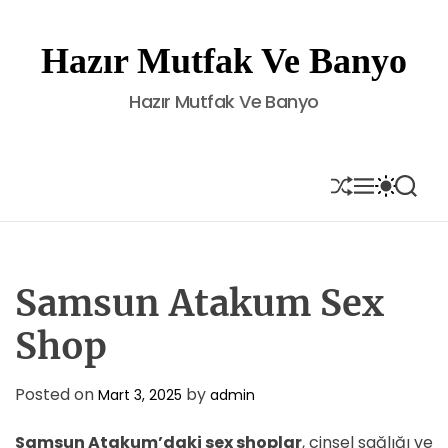
S
k
Hazır Mutfak Ve Banyo
i
p
Hazır Mutfak Ve Banyo
t
o
c
o
S
M
S
S
H
E
W
E
n
U
N
I
A
t
F
U
T
R
e
F
C
C
L
H
H
n
E
C
Samsun Atakum Sex
t
O
L
Shop
O
R
M
Posted on
by
Mart 3, 2025
admin
O
D
E
Samsun Atakum’daki sex shoplar
, cinsel sağlığı ve