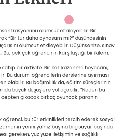
nsantrasyonunu olumsuz etkileyebilir. Bir
larak “Bir tur daha oynasam mı?” düşüncesinin
şarısını olumsuz etkileyebilir. Düşünsenize, sınav
u, pek çok öğrencinin karşılaştığı bir ikilem.
sahip bir aktivite. Bir kez kazanma heyecanı,
lir. Bu durum, öğrencilerin derslerine ayırması
labilir. Bu bağımlılık da, eğitim süreçlerinin
ıda büyük düşüşlere yol açabilir. “Neden bu
abı, cepten çıkacak birkaç oyuncak paranın
ok öğrenci, bu tür etkinlikleri tercih ederek sosyal
len zamanın yerini yalnız başına bilgisayar başında
esi gereken, yüz yüze iletişimin ve sağlıklı