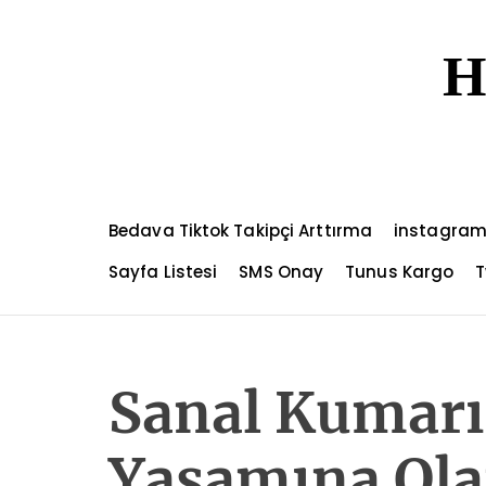
S
k
H
i
p
t
o
c
o
n
Bedava Tiktok Takipçi Arttırma
instagram
t
e
Sayfa Listesi
SMS Onay
Tunus Kargo
T
n
t
Sanal Kumarı
Yaşamına Olan