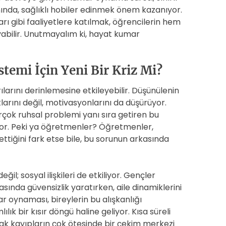
anında, sağlıklı hobiler edinmek önem kazanıyor.
ları gibi faaliyetlere katılmak, öğrencilerin hem
ayabilir. Unutmayalım ki, hayat kumar
temi İçin Yeni Bir Kriz Mi?
arını derinlemesine etkileyebilir. Düşünülenin
larını değil, motivasyonlarını da düşürüyor.
irçok ruhsal problemi yanı sıra getiren bu
yor. Peki ya öğretmenler? Öğretmenler,
bettiğini fark etse bile, bu sorunun arkasında
il; sosyal ilişkileri de etkiliyor. Gençler
sında güvensizlik yaratırken, aile dinamiklerini
ar oynaması, bireylerin bu alışkanlığı
ılık bir kısır döngü haline geliyor. Kısa süreli
k kayıpların çok ötesinde bir çekim merkezi