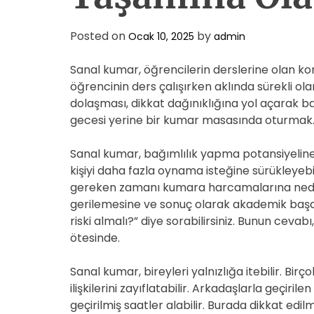
Posted on
by
Ocak 10, 2025
admin
Sanal kumar, öğrencilerin derslerine olan ko
öğrencinin ders çalışırken aklında sürekli o
dolaşması, dikkat dağınıklığına yol açarak ba
gecesi yerine bir kumar masasında oturmak… B
Sanal kumar, bağımlılık yapma potansiyeline 
kişiyi daha fazla oynama isteğine sürükleyebi
gereken zamanı kumara harcamalarına neden o
gerilemesine ve sonuç olarak akademik başar
riski almalı?” diye sorabilirsiniz. Bunun cev
ötesinde.
Sanal kumar, bireyleri yalnızlığa itebilir. Birç
ilişkilerini zayıflatabilir. Arkadaşlarla geçiri
geçirilmiş saatler alabilir. Burada dikkat edilm