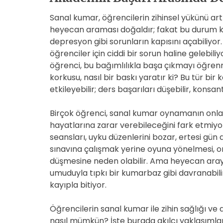
Sanal kumar, öğrencilerin zihinsel yükünü artı
heyecan araması doğaldır; fakat bu durum kont
depresyon gibi sorunların kapısını açabiliyo
öğrenciler için ciddi bir sorun haline gelebil
öğrenci, bu bağımlılıkla başa çıkmayı öğren
korkusu, nasıl bir baskı yaratır ki? Bu tür b
etkileyebilir; ders başarıları düşebilir, konsan
Birçok öğrenci, sanal kumar oynamanın onla
hayatlarına zarar verebileceğini fark etmiy
seansları, uyku düzenlerini bozar, ertesi gün d
sınavına çalışmak yerine oyuna yönelmesi, 
düşmesine neden olabilir. Ama heyecan arayı
umuduyla tıpkı bir kumarbaz gibi davranabil
kayıpla bitiyor.
Öğrencilerin sanal kumar ile zihin sağlığı v
nasıl mümkün? İşte burada akılcı yaklaşımlar