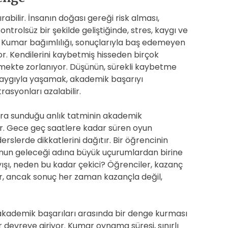
rabilir. İnsanın doğası gereği risk alması,
rolsüz bir şekilde geliştiğinde, stres, kaygı ve
r. Kumar bağımlılığı, sonuçlarıyla baş edemeyen
iyor. Kendilerini kaybetmiş hisseden birçok
mekte zorlanıyor. Düşünün, sürekli kaybetme
ir kaygıyla yaşamak, akademik başarıyı
trasyonları azalabilir.
ra sunduğu anlık tatminin akademik
or. Gece geç saatlere kadar süren oyun
erslerde dikkatlerini dağıtır. Bir öğrencinin
onun geleceği adına büyük uçurumlardan birine
şı, neden bu kadar çekici? Öğrenciler, kazanç
ir, ancak sonuç her zaman kazançla değil,
e akademik başarıları arasında bir denge kurması
 devreye giriyor. Kumar oynama süresi, sınırlı