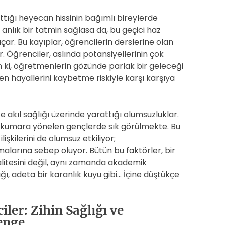
tığı heyecan hissinin bağımlı bireylerde
anlık bir tatmin sağlasa da, bu geçici haz
r. Bu kayıplar, öğrencilerin derslerine olan
er. Öğrenciler, aslında potansiyellerinin çok
n ki, öğretmenlerin gözünde parlak bir geleceği
n hayallerini kaybetme riskiyle karşı karşıya
se akıl sağlığı üzerinde yarattığı olumsuzluklar.
, kumara yönelen gençlerde sık görülmekte. Bu
lişkilerini de olumsuz etkiliyor;
alarına sebep oluyor. Bütün bu faktörler, bir
litesini değil, aynı zamanda akademik
ğı, adeta bir karanlık kuyu gibi… İçine düştükçe
er: Zihin Sağlığı ve
enge