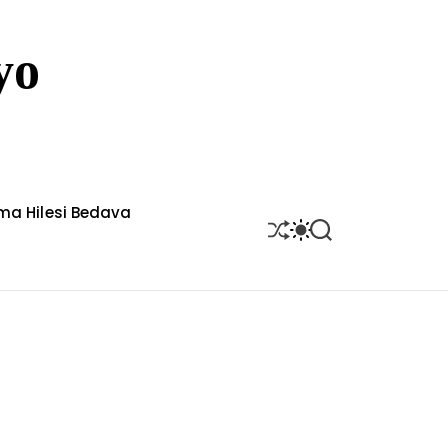
yo
rma Hilesi Bedava
S
S
S
H
W
E
U
I
A
F
T
R
F
C
C
L
H
H
E
C
O
L
O
R
M
O