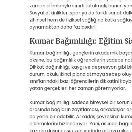
zaman dilimleriyle sınırlı tutulmalı; bunun y
Sosyal etkinlikler, spor ya da farklı sanat dal
zihinsel hem de fiziksel sağlığına katkı sağl
oynamaktan daha fazlasıdır!
Kumar Bağımlılığı: Eğitim Sis
Kumar bağımlılığı, gençlerin akademik başarıl
aksine, bu bağımlılık öğrencilerin sadece not
Dikkat dağınıklığı, kaygı ve depresyon gibi b
durum, okulu ikinci plana atmaya sebep olu
sınıflarındaki bazı öğrencilerin dikkatini kay
yatan gerçekleri her zaman göremiyorlar.
Kumar bağımlılığı sadece bireysel bir sorun değ
arasında bağların zayıflaması, arkadaşlar ara
de yerle bir edebilir. Arkadaş çevresinin kum
edinmelerini hızlandırıyor. Yani, aslında bağıml
kazanç düşüncesi, uzun vadede ortaya çıkaca