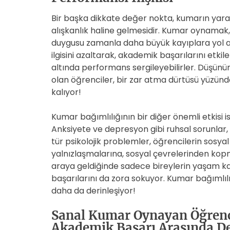
Bir başka dikkate değer nokta, kumarın yarat
alışkanlık haline gelmesidir. Kumar oynamak, 
duygusu zamanla daha büyük kayıplara yol aça
ilgisini azaltarak, akademik başarılarını etkil
altında performans sergileyebilirler. Düşünü
olan öğrenciler, bir zar atma dürtüsü yüzünde
kalıyor!
Kumar bağımlılığının bir diğer önemli etkisi i
Anksiyete ve depresyon gibi ruhsal sorunlar
tür psikolojik problemler, öğrencilerin sosyal i
yalnızlaşmalarına, sosyal çevrelerinden kopm
araya geldiğinde sadece bireylerin yaşam ka
başarılarını da zora sokuyor. Kumar bağımlılı
daha da derinleşiyor!
Sanal Kumar Oynayan Öğrencil
Akademik Başarı Arasında D