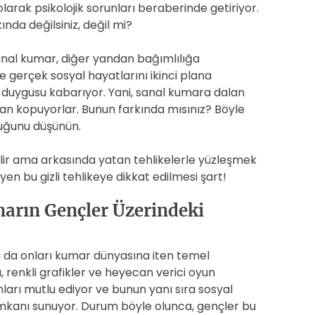
olarak psikolojik sorunları beraberinde getiriyor.
da değilsiniz, değil mi?
anal kumar, diğer yandan bağımlılığa
e gerçek sosyal hayatlarını ikinci plana
zlık duygusu kabarıyor. Yani, sanal kumara dalan
dan kopuyorlar. Bunun farkında mısınız? Böyle
duğunu düşünün.
bilir ama arkasında yatan tehlikelerle yüzleşmek
yen bu gizli tehlikeye dikkat edilmesi şart!
marın Gençler Üzerindeki
Bu da onları kumar dünyasına iten temel
, renkli grafikler ve heyecan verici oyun
ları mutlu ediyor ve bunun yanı sıra sosyal
kanı sunuyor. Durum böyle olunca, gençler bu