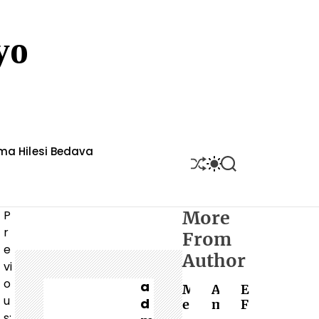
yo
rma Hilesi Bedava
S
S
S
H
W
E
U
I
A
F
T
R
Y
F
C
C
More
P
L
H
H
a
r
From
E
C
z
e
O
Author
ı
L
vi
O
g
o
a
M
A
E
R
e
u
d
M
e
m
F
z
O
s: