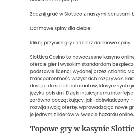
Zacznij grać w Slottica z naszymi bonusami
Darmowe spiny dla ciebie!
Kliknij przycisk gry i odbierz darmowe spiny
Slottica Casino to nowoczesne kasyno online,
ofercie gier i wysokim standardom bezpiecze
podstawie licencji wydanej przez Atlantic M
transparentność wszystkich rozgrywek. Kas
dostęp do setek automatów, klasycznych gi
języku polskim. Dzięki intuicyjnemu interfejso
zarówno początkujący, jak i doświadczony – z
rozwija swoją ofertę, wprowadzając nowe gry
je jednym z liderów w świecie hazardu online.
Topowe gry w kasynie Slotti