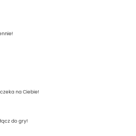
ennie!
czeka na Ciebie!
ącz do gry!