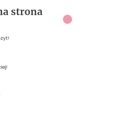
na strona
zyt!
iej!
!