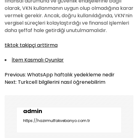
finansal durumuna ve güvenlik endişelerine bağlı
olarak, VKN kullanmanın uygun olup olmadığına karar
vermek gerekir. Ancak, doğru kullanıldığında, VKN’nin
vergisel süreçleri kolaylaştırdığı ve finansal işlemleri
daha şeffaf hale getirdiği unutulmamalıdır.
tiktok takipçi arttirma
İtem Kasmalı Oyunlar
Y
Previous:
WhatsApp haftalık yedekleme nedir
a
Next:
Turkcell bilgilerini nasıl öğrenebilirim
z
ı
g
e
admin
z
https://hazirmutfakvebanyo.com.tr
i
n