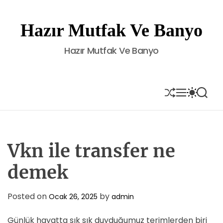
S
k
Hazır Mutfak Ve Banyo
i
p
Hazır Mutfak Ve Banyo
t
o
c
o
S
M
S
S
H
E
W
E
n
U
N
I
A
t
F
U
T
R
e
F
C
C
L
H
H
n
E
C
Vkn ile transfer ne
t
O
L
demek
O
R
M
Posted on
by
Ocak 26, 2025
admin
O
D
E
Günlük hayatta sık sık duyduğumuz terimlerden biri