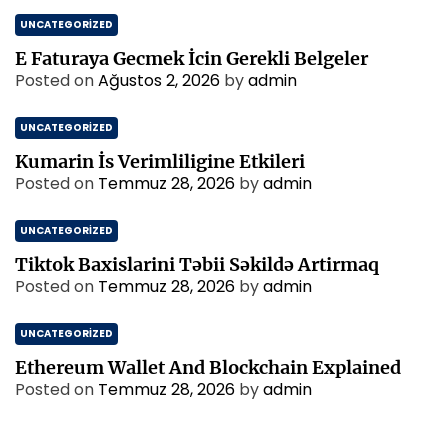
UNCATEGORIZED
E Faturaya Gecmek İcin Gerekli Belgeler
Posted on
Ağustos 2, 2026
by
admin
UNCATEGORIZED
Kumarin İs Verimliligine Etkileri
Posted on
Temmuz 28, 2026
by
admin
UNCATEGORIZED
Tiktok Baxislarini Təbii Səkildə Artirmaq
Posted on
Temmuz 28, 2026
by
admin
UNCATEGORIZED
Ethereum Wallet And Blockchain Explained
Posted on
Temmuz 28, 2026
by
admin