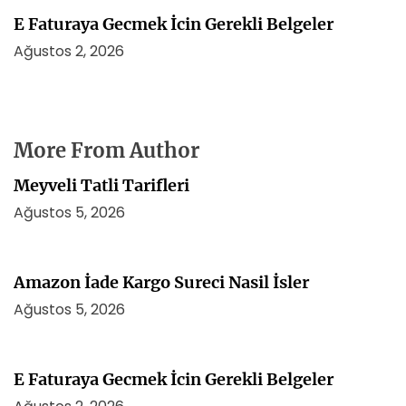
E Faturaya Gecmek İcin Gerekli Belgeler
Ağustos 2, 2026
More From Author
Meyveli Tatli Tarifleri
Ağustos 5, 2026
Amazon İade Kargo Sureci Nasil İsler
Ağustos 5, 2026
E Faturaya Gecmek İcin Gerekli Belgeler