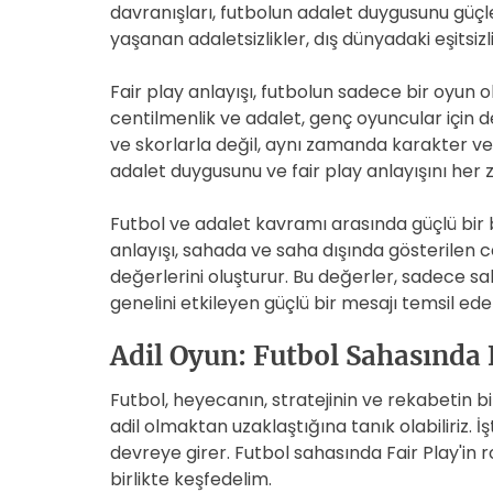
davranışları, futbolun adalet duygusunu güçl
yaşanan adaletsizlikler, dış dünyadaki eşitsizl
Fair play anlayışı, futbolun sadece bir oyun 
centilmenlik ve adalet, genç oyuncular için d
ve skorlarla değil, aynı zamanda karakter ve d
adalet duygusunu ve fair play anlayışını he
Futbol ve adalet kavramı arasında güçlü bir 
anlayışı, sahada ve saha dışında gösterilen c
değerlerini oluşturur. Bu değerler, sadece 
genelini etkileyen güçlü bir mesajı temsil ede
Adil Oyun: Futbol Sahasında 
Futbol, heyecanın, stratejinin ve rekabetin b
adil olmaktan uzaklaştığına tanık olabiliriz.
devreye girer. Futbol sahasında Fair Play'in 
birlikte keşfedelim.