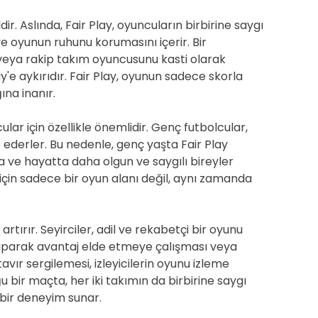
dir. Aslında, Fair Play, oyuncuların birbirine saygı
e oyunun ruhunu korumasını içerir. Bir
veya rakip takım oyuncusunu kasti olarak
y'e aykırıdır. Fair Play, oyunun sadece skorla
ına inanır.
ular için özellikle önemlidir. Genç futbolcular,
t ederler. Bu nedenle, genç yaşta Fair Play
a ve hayatta daha olgun ve saygılı bireyler
 için sadece bir oyun alanı değil, aynı zamanda
rtırır. Seyirciler, adil ve rekabetçi bir oyunu
 yaparak avantaj elde etmeye çalışması veya
avır sergilemesi, izleyicilerin oyunu izleme
ğu bir maçta, her iki takımın da birbirine saygı
 bir deneyim sunar.