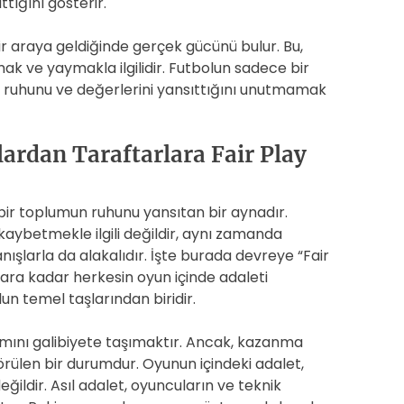
tığını gösterir.
bir araya geldiğinde gerçek gücünü bulur. Bu,
ak ve yaymakla ilgilidir. Futbolun sadece bir
 ruhunu ve değerlerini yansıttığını unutmamak
lardan Taraftarlara Fair Play
bir toplumun ruhunu yansıtan bir aynadır.
betmekle ilgili değildir, aynı zamanda
nışlarla da alakalıdır. İşte burada devreye “Fair
lara kadar herkesin oyun içinde adaleti
n temel taşlarından biridir.
mını galibiyete taşımaktır. Ancak, kazanma
görülen bir durumdur. Oyunun içindeki adalet,
eğildir. Asıl adalet, oyuncuların ve teknik