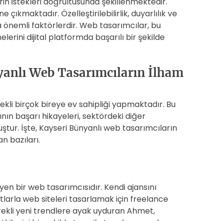
in istekleri doğrultusunda şekillenmektedir.
e çıkmaktadır. Özelleştirilebilirlik, duyarlılık ve
a önemli faktörlerdir. Web tasarımcılar, bu
erini dijital platformda başarılı bir şekilde
yanlı Web Tasarımcıların İlham
kli birçok bireye ev sahipliği yapmaktadır. Bu
nın başarı hikayeleri, sektördeki diğer
ştur. İşte, Kayseri Bünyanlı web tasarımcıların
n bazıları.
n bir web tasarımcısıdır. Kendi ajansını
larla web siteleri tasarlamak için freelance
ürekli yeni trendlere ayak uyduran Ahmet,