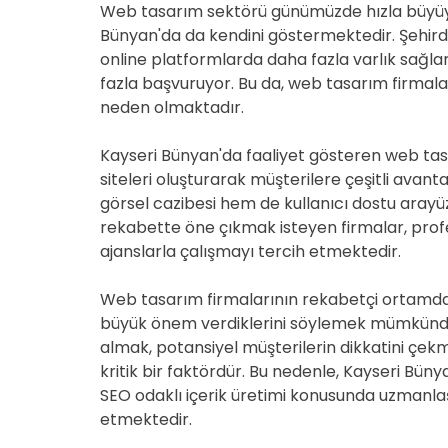
Web tasarım sektörü günümüzde hızla büyüyen
Bünyan'da da kendini göstermektedir. Şehirdeki
online platformlarda daha fazla varlık sağl
fazla başvuruyor. Bu da, web tasarım firmal
neden olmaktadır.
Kayseri Bünyan'da faaliyet gösteren web tasa
siteleri oluşturarak müşterilere çeşitli avant
görsel cazibesi hem de kullanıcı dostu arayü
rekabette öne çıkmak isteyen firmalar, pro
ajanslarla çalışmayı tercih etmektedir.
Web tasarım firmalarının rekabetçi ortamda
büyük önem verdiklerini söylemek mümkündü
almak, potansiyel müşterilerin dikkatini çek
kritik bir faktördür. Bu nedenle, Kayseri Bün
SEO odaklı içerik üretimi konusunda uzmanlaş
etmektedir.