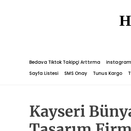
S
k
H
i
p
t
o
c
o
n
Bedava Tiktok Takipçi Arttırma
instagram
t
e
Sayfa Listesi
SMS Onay
Tunus Kargo
T
n
t
Kayseri Bün
Tasarım Firm