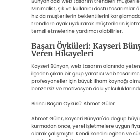
Bünyan'daki web tasarım trendleri müşteriler
Minimalist, şık ve kullanıcı dostu tasarımlar ön
hız da müşterilerin beklentilerini karşılamad
trendlere ayak uydurarak müşterilerin işletmel
temsil etmelerine yardımcı olabilirler.
Başarı Öyküleri: Kayseri Bün
Veren Hikayeleri
Kayseri Bünyan, web tasarım alanında yetene
ilçeden çıkan bir grup yaratıcı web tasarımcı
profesyoneller için büyük ilham kaynağı olmu
benzersiz ve motivasyon dolu yolculuklarında
Birinci Başarı Öyküsü: Ahmet Güler
Ahmet Güler, Kayseri Bünyan'da doğup büyüye
kurmadan önce, yerel işletmelere uygun fiyat
olarak çalışmıştır. Kendi kendini eğiten ve s