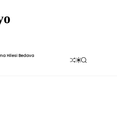
yo
rma Hilesi Bedava
S
S
S
H
W
E
U
I
A
F
T
R
F
C
C
L
H
H
E
C
O
L
O
R
M
O