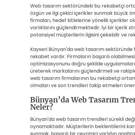
Web tasarım sektöründeki bu rekabetçi ortam
özgün ve ilgi çekici içerikler sunmak büyük 
firmaları, hedef kitlelerine yönelik içerikler 
varlıklarını güçlendirmektedir. İyi bir içerik str
potansiyel müşterilerin ilgisini çekebilir ve re
Kayseri Bünyan'da web tasarım sektöründe f
rekabet vardır. Firmaların başarılı olabilmesi
optimizasyonunu doğru şekilde uygulamaları 
üreterek markalarını güçlendirmeli ve rakipl
web tasarım firmalarının bu rekabetçi ortamda
olmaları ve son trendleri takip etmeleri önem
Bünyan’da Web Tasarım Trendl
Neler?
Bünyan'da web tasarım trendleri sürekli deği
oynamaktadır. Müşterilerin beklentilerini karş
sunmak, başarılı bir çevrimiçi varlığın anah