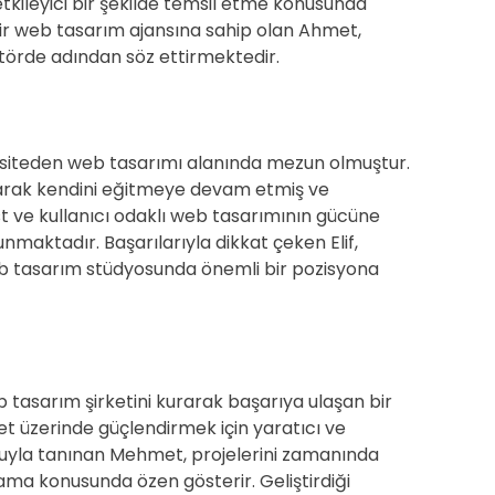
etkileyici bir şekilde temsil etme konusunda
bir web tasarım ajansına sahip olan Ahmet,
ektörde adından söz ettirmektedir.
versiteden web tasarımı alanında mezun olmuştur.
 olarak kendini eğitmeye devam etmiş ve
st ve kullanıcı odaklı web tasarımının gücüne
nmaktadır. Başarılarıyla dikkat çeken Elif,
eb tasarım stüdyosunda önemli bir pozisyona
tasarım şirketini kurarak başarıya ulaşan bir
rnet üzerinde güçlendirmek için yaratıcı ve
tkusuyla tanınan Mehmet, projelerini zamanında
a konusunda özen gösterir. Geliştirdiği