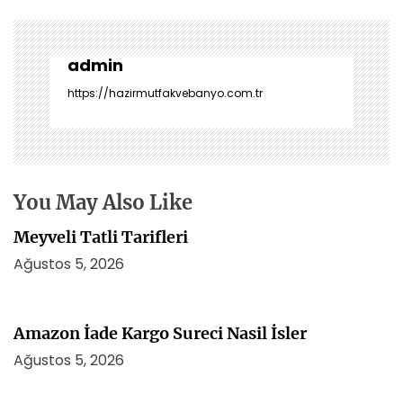
z
ı
g
e
admin
z
https://hazirmutfakvebanyo.com.tr
i
n
m
e
s
You May Also Like
i
Meyveli Tatli Tarifleri
Ağustos 5, 2026
Amazon İade Kargo Sureci Nasil İsler
Ağustos 5, 2026