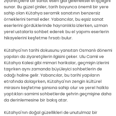
ziyaretçilere bir sanat eseri gibi geleneksel el işçiliğini
sunar. Bu güzel çiniler, tarih boyunca önemli bir yere
sahip olan Kütahya seramik sanatının benzersiz
örneklerini temsil eder. Yabancılar, bu eşsiz sanat
eserlerini gördüklerinde hayranlıkla izlerken, uzman
yerel ustalarla sohbet ederek bu el yapımı eserlerin
hikayelerini keşfetme fırsatı bulur.
Kütahya'nın tarihi dokusunu yansıtan Osmanlı dönemi
yapıları da ziyaretçilerin ilgisini çeker. Ulu Camii ve
Kütahya Kalesi gibi mimari harikalar, geçmişin izlerini
taşırken aynı zamanda büyüleyici sohbetlerin de
odağı haline gelir. Yabancılar, bu tarihi yapıların
etrafında dolaşırken, Kütahya'nın zengin kültürel
mirasını keşfetme şansına sahip olur ve yerel halkla
yaptıkları samimi sohbetlerde şehrin geçmişine daha
da derinlemesine bir bakış atar.
Kütahya'nın doğal güzellikleri de unutulmaz bir