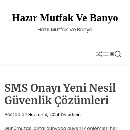
S
k
Hazır Mutfak Ve Banyo
i
p
Hazır Mutfak Ve Banyo
t
o
c
o
S
M
S
S
H
E
W
E
n
U
N
I
A
t
F
U
T
R
e
F
C
C
L
H
H
n
E
C
SMS Onayı Yeni Nesil
t
O
L
Güvenlik Çözümleri
O
R
M
Posted on
by
Haziran 4, 2024
admin
O
D
E
Günümüzde, dijital dünyada güvenlik önlemleri her