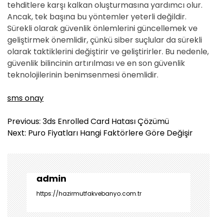
tehditlere karşı kalkan oluşturmasına yardımcı olur.
Ancak, tek başına bu yöntemler yeterli değildir.
Sürekli olarak güvenlik önlemlerini güncellemek ve
geliştirmek önemlidir, çünkü siber suçlular da sürekli
olarak taktiklerini değiştirir ve geliştirirler. Bu nedenle,
güvenlik bilincinin artırılması ve en son güvenlik
teknolojilerinin benimsenmesi önemlidir.
sms onay
Y
Previous:
3ds Enrolled Card Hatası Çözümü
a
Next:
Puro Fiyatları Hangi Faktörlere Göre Değişir
z
ı
g
e
admin
z
https://hazirmutfakvebanyo.com.tr
i
n